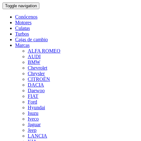
Toggle navigation
Conócenos
Motores
Culatas
Turbos
Cajas de cambio
Marcas
ALFA ROMEO
AUDI
BMW
Chevrolet
Chrysler
CITROËN
DACIA
Daewoo
FIAT
Ford
Hyundai
Isuzu
Iveco
Jaguar
Jeep
LANCIA