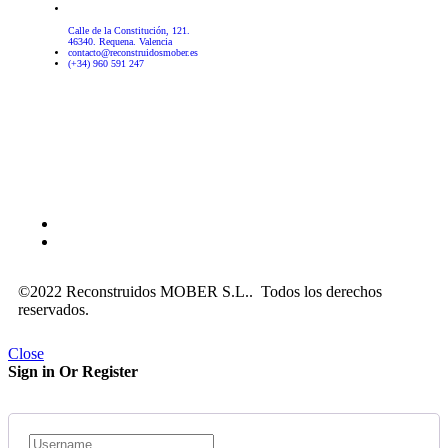
Calle de la Constitución, 121.
46340. Requena. Valencia
contacto@reconstruidosmober.es
(+34) 960 591 247
Aviso Legal
–
Política de privacidad
–
Política de cookies
©2022 Reconstruidos MOBER S.L.. Todos los derechos
reservados.
Close
Sign in Or Register