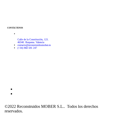
CONTÁCTENOS
Calle de la Constitución, 121.
46340. Requena. Valencia
contacto@reconstruidosmober.es
(+34) 960 591 247
Aviso Legal
–
Política de privacidad
–
Política de cookies
©2022 Reconstruidos MOBER S.L.. Todos los derechos
reservados.