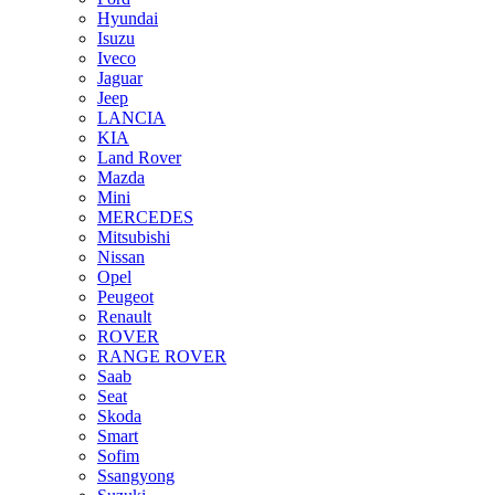
Hyundai
Isuzu
Iveco
Jaguar
Jeep
LANCIA
KIA
Land Rover
Mazda
Mini
MERCEDES
Mitsubishi
Nissan
Opel
Peugeot
Renault
ROVER
RANGE ROVER
Saab
Seat
Skoda
Smart
Sofim
Ssangyong