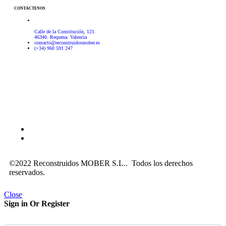
CONTÁCTENOS
Calle de la Constitución, 121.
46340. Requena. Valencia
contacto@reconstruidosmober.es
(+34) 960 591 247
Aviso Legal
–
Política de privacidad
–
Política de cookies
©2022 Reconstruidos MOBER S.L.. Todos los derechos
reservados.
Close
Sign in Or Register