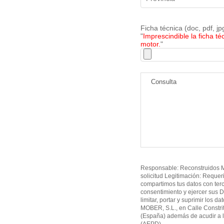
Ficha técnica (doc, pdf, j
"
Imprescindible la ficha té
motor.
"
Responsable: Reconstruidos MO
solicitud Legitimación: Requer
compartimos tus datos con ter
consentimiento y ejercer sus D
limitar, portar y suprimir los d
MOBER, S.L., en Calle Constri
(España) además de acudir a l