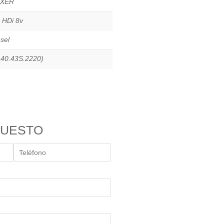
XER
 HDi 8v
sel
140.43S.2220)
PUESTO