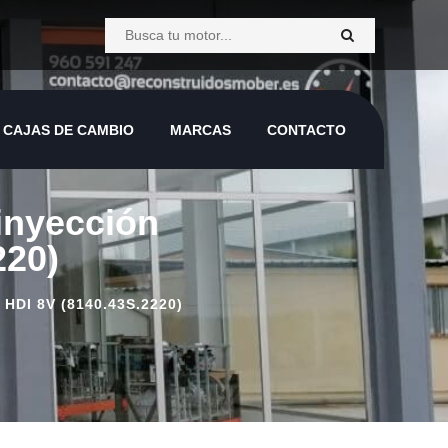
CAJAS DE CAMBIO
MARCAS
CONTACTO
 inyección
220)
DI 8V (8140.43S.2220)