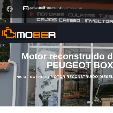
contacto@reconstruidosmober.es
Motor reconstruido d
PEUGEOT BOXER
/
/ MOTOR RECONSTRUIDO DIÉSEL C
INICIO
MOTORES