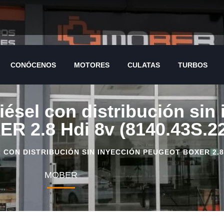
CONÓCENOS
MOTORES
CULATAS
TURBOS
iésel con distribución sin
 2.8 Hdi 8v (8140.43S.2
ON DISTRIBUCIÓN SIN INYECCIÓN PEUGEOT BOXER 2.8 H
MOBER