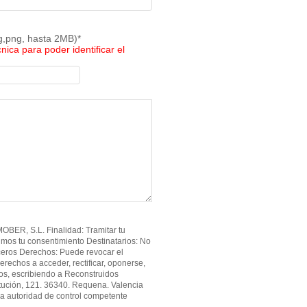
pg,png, hasta 2MB)*
cnica para poder identificar el
BER, S.L. Finalidad: Tramitar tu
imos tu consentimiento Destinatarios: No
ceros Derechos: Puede revocar el
erechos a acceder, rectificar, oponerse,
atos, escribiendo a Reconstruidos
tución, 121. 36340. Requena. Valencia
a autoridad de control competente