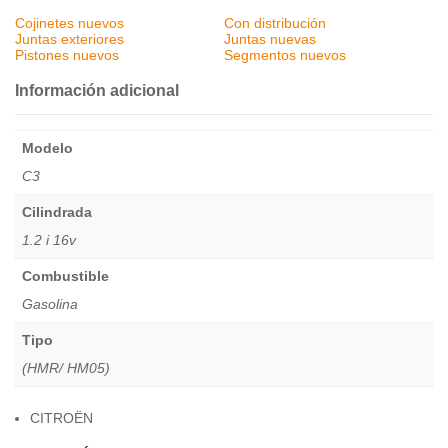
Cojinetes nuevos
Con distribución
Juntas exteriores
Juntas nuevas
Pistones nuevos
Segmentos nuevos
Información adicional
Modelo
C3
Cilindrada
1.2 i 16v
Combustible
Gasolina
Tipo
(HMR/ HM05)
CITROËN