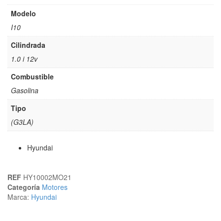
Modelo
I10
Cilindrada
1.0 i 12v
Combustible
Gasolina
Tipo
(G3LA)
Hyundai
REF
HY10002MO21
Categoría
Motores
Marca:
Hyundai