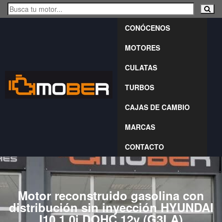
CONÓCENOS
MOTORES
CULATAS
TURBOS
CAJAS DE CAMBIO
MARCAS
CONTACTO
Motor reconstruido gasolina con
distribución sin inyección HYUNDAI
I10 1.0i DOHC 12v (G3LA)