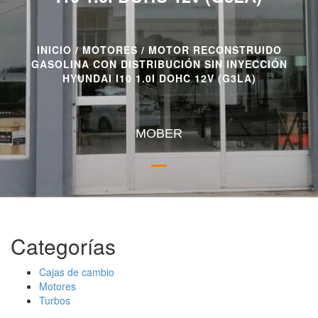
INICIO
/
MOTORES
/ MOTOR RECONSTRUIDO
GASOLINA CON DISTRIBUCIÓN SIN INYECCIÓN
HYUNDAI I10 1.0I DOHC 12V (G3LA)
MOBER
Categorías
Cajas de cambio
Motores
Turbos