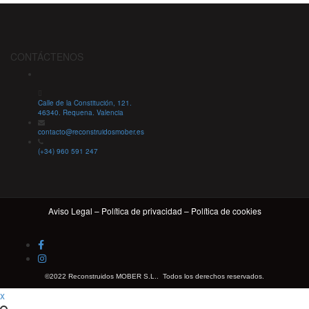
CONTÁCTENOS
Calle de la Constitución, 121.
46340. Requena. Valencia
contacto@reconstruidosmober.es
(+34) 960 591 247
Aviso Legal
–
Política de privacidad
–
Política de cookies
©2022 Reconstruidos MOBER S.L.. Todos los derechos reservados.
x