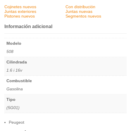
Cojinetes nuevos
Con distribución
Juntas exteriores
Juntas nuevas
Pistones nuevos
Segmentos nuevos
Información adicional
Modelo
508
Cilindrada
1.6 i 16v
Combustible
Gasolina
Tipo
(5G01)
Peugeot