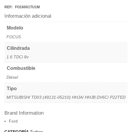
REF:
FO16001TU1M
Información adicional
Modelo
FOCUS
Cilindrada
1.6 TDCi 8v
Combustible
Diésel
Tipo
MITSUBISHI TD03 (49131-05210) HHJA/ HHJB DV6C/ P22TED
Brand Information
Ford
CATEGORÍA
Turbos