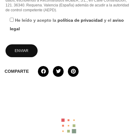
datos, escribiendo a Reconstruidos MOBER, S.L., en Calle Constritución,
121. 36340. Requena. Valencia (España) además de acudir a la autoridad
de control competente (AEPD).
He leído y acepto la
política de privacidad
y el
aviso
legal
COMPARTE