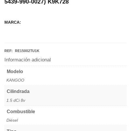
5439-990-0027) K9K728
MARCA:
REF:
RE15002TU1K
Información adicional
Modelo
KANGOO
Cilindrada
1.5 dCi 8v
Combustible
Diésel