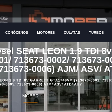
CONÓCENOS
MOTORES
CULATAS
TURBOS
CONÓCENOS
MOTORES
CULATAS
TURBOS
iésel SEAT LEON 1.9 TDI 
1/ 713673-0002/ 713673-00
 713673-0006) AJM/ ASV/ 
N 1.9 TDI 8V GARRETT GTA1749VM (713673-0001/ 713673
73-0005/ 713673-0006) AJM/ ASV/ ATD/ AUY
MOBER