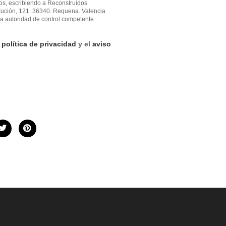
atos, escribiendo a Reconstruidos
tución, 121. 36340. Requena. Valencia
a autoridad de control competente
a
política de privacidad
y el
aviso