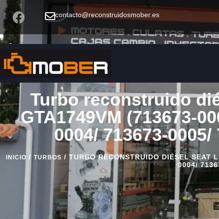
contacto@reconstruidosmober.es
Turbo reconstruido d
GTA1749VM (713673-000
0004/ 713673-0005/
/
/ TURBO RECONSTRUIDO DIÉSEL SEAT LEO
INICIO
TURBOS
0004/ 7136