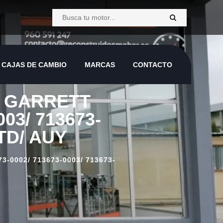
CAJAS DE CAMBIO
MARCAS
CONTACTO
CAJAS DE CAMBIO
MARCAS
CONTACTO
8v GARRETT
03/ 713673-
ATD/ AUY
-0002/ 713673-0003/ 713673-