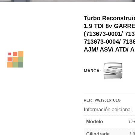
Turbo Reconstrui
1.9 TDI 8v GARR
(713673-0001/ 713
713673-0004/ 713
AJM/ ASV/ ATD/ 
MARCA:
REF:
VW19016TU1G
Información adicional
Modelo
LE
Cilindrada
1.9