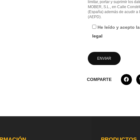
limitar, portar y suprimir los d
MOBER, S.L., en Calle Constri
(España) además de acudir a l
(AEPD).
He leído y acepto l
legal
COMPARTE
ORMACIÓN
PRODUCTOS