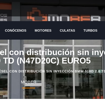
CONÓCENOS
MOTORES
CULATAS
TURBOS
el con distribución sin i
0 TD (N47D20C) EURO5
SEL CON DISTRIBUCIÓN SIN INYECCIÓN BMW 318D 2.0 T
MOBER