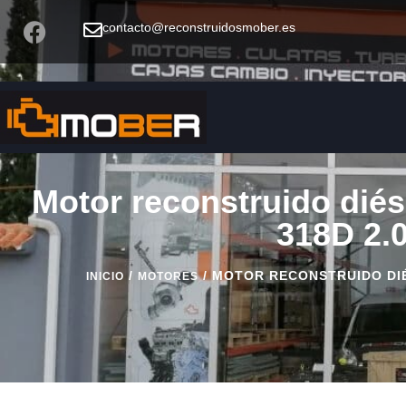
contacto@reconstruidosmober.es
Motor reconstruido diés
318D 2.
/
/ MOTOR RECONSTRUIDO DIÉ
INICIO
MOTORES