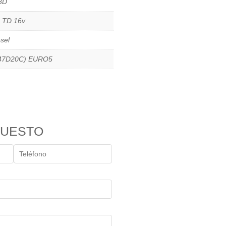
8D
0 TD 16v
sel
47D20C) EURO5
PUESTO