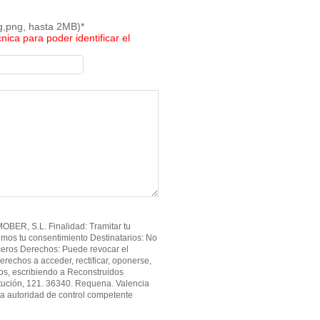
pg,png, hasta 2MB)*
cnica para poder identificar el
BER, S.L. Finalidad: Tramitar tu
imos tu consentimiento Destinatarios: No
ceros Derechos: Puede revocar el
erechos a acceder, rectificar, oponerse,
atos, escribiendo a Reconstruidos
tución, 121. 36340. Requena. Valencia
a autoridad de control competente