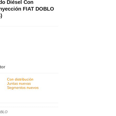
do Diésel Con
 Inyección FIAT DOBLO
)
tor
Con distribución
Juntas nuevas
Segmentos nuevos
BLO