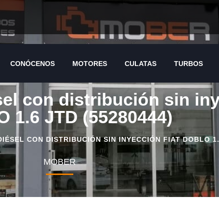
CONÓCENOS
MOTORES
CULATAS
TURBOS
CONÓCENOS
MOTORES
CULATAS
TURBOS
el con distribución sin in
 1.6 JTD (55280444)
ÉSEL CON DISTRIBUCIÓN SIN INYECCIÓN FIAT DOBLO 1.6
MOBER