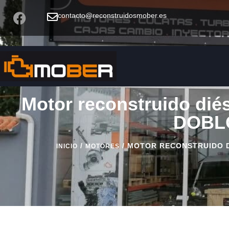
contacto@reconstruidosmober.es
Motor reconstruido diés
DOBLO
/
/ MOTOR RECONSTRUIDO DI
INICIO
MOTORES