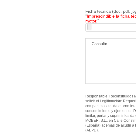
Ficha técnica (doc, pdf, j
"
Imprescindible la ficha té
motor.
"
Responsable: Reconstruidos MO
solicitud Legitimación: Requer
compartimos tus datos con ter
consentimiento y ejercer sus D
limitar, portar y suprimir los d
MOBER, S.L., en Calle Constri
(España) además de acudir a l
(AEPD).