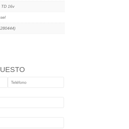
6 TD 16v
sel
5280444)
PUESTO