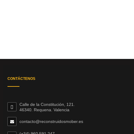
CONTÁCTENOS
Calle de la Constitución, 121.
46340. Requena. Valencia
contacto@reconstruidosmober.es
(+34) 960 591 247