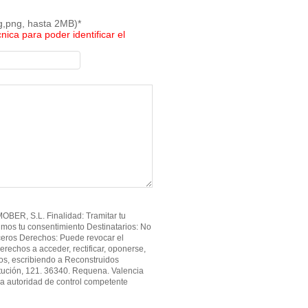
pg,png, hasta 2MB)*
cnica para poder identificar el
BER, S.L. Finalidad: Tramitar tu
imos tu consentimiento Destinatarios: No
ceros Derechos: Puede revocar el
erechos a acceder, rectificar, oponerse,
atos, escribiendo a Reconstruidos
tución, 121. 36340. Requena. Valencia
a autoridad de control competente