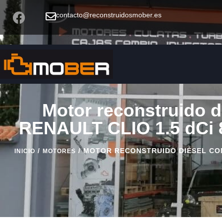
contacto@reconstruidosmober.es
Motor reconstruido d
RENAULT CLIO 1.5 dCi 
/
/ MOTOR RECONSTRUIDO DIÉSEL CON 
INICIO
MOTORES