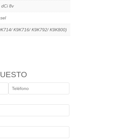
 dCi 8v
sel
9K714/ K9K716/ K9K792/ K9K800)
PUESTO