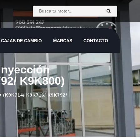
CAJAS DE CAMBIO
MARCAS
CONTACTO
 inyección
92/ K9K800)
 (K9K714/ K9K716/ K9K792/