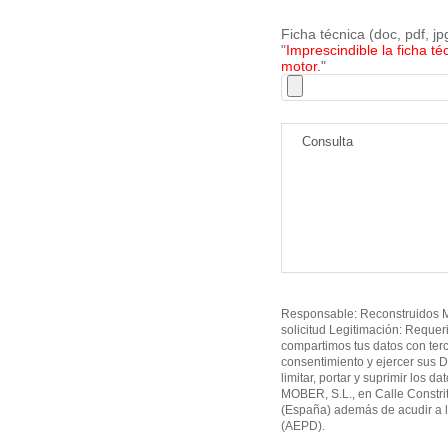
Ficha técnica (doc, pdf, j
"
Imprescindible la ficha té
motor.
"
Responsable: Reconstruidos MO
solicitud Legitimación: Requer
compartimos tus datos con ter
consentimiento y ejercer sus D
limitar, portar y suprimir los d
MOBER, S.L., en Calle Constri
(España) además de acudir a l
(AEPD).