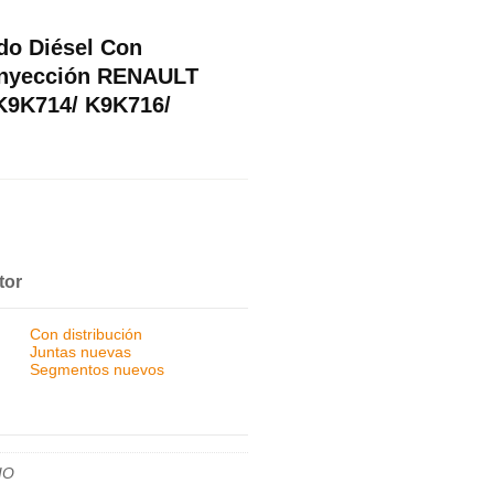
do Diésel Con
 Inyección RENAULT
(K9K714/ K9K716/
tor
Con distribución
Juntas nuevas
Segmentos nuevos
IO