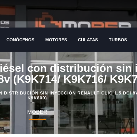
CONÓCENOS
MOTORES
CULATAS
TURBOS
iésel con distribución sin
8v (K9K714/ K9K716/ K9K7
DISTRIBUCIÓN SIN INYECCIÓN RENAULT CLIO 1.5 DCI 8V
K9K800)
MOBER