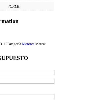
(CRLB)
rmation
O11
Categoría
Motores
Marca:
ESUPUESTO