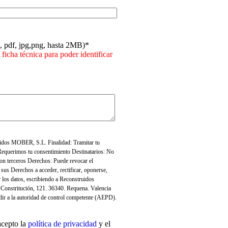
c, pdf, jpg,png, hasta 2MB)*
 ficha técnica para poder identificar
idos MOBER, S.L. Finalidad: Tramitar tu
 Requerimos tu consentimiento Destinatarios: No
on terceros Derechos: Puede revocar el
 sus Derechos a acceder, rectificar, oponerse,
ir los datos, escribiendo a Reconstruidos
Constritución, 121. 36340. Requena. Valencia
ir a la autoridad de control competente (AEPD).
acepto la
política de privacidad
y el