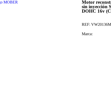
Motor reconstr
sin inyecció
DOHC 16v (
REF:
VW20136M
Marca: