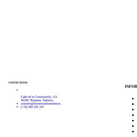
CONTÁCTENOS
INFO
Calle de la Constitución, 121.
46340. Requena. Valencia
contacto@reconstruidosmober.es
(+34) 960 591 247