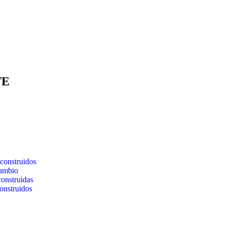
TE
construidos
cambio
construidas
onstruidos