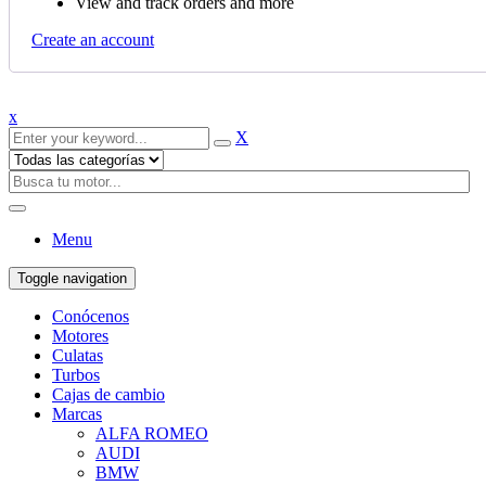
View and track orders and more
Create an account
x
X
Menu
Toggle navigation
Conócenos
Motores
Culatas
Turbos
Cajas de cambio
Marcas
ALFA ROMEO
AUDI
BMW