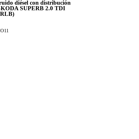
uido diésel con distribución
n SKODA SUPERB 2.0 TDI
CRLB)
O11