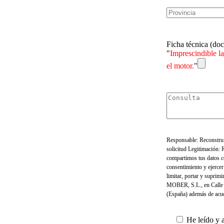
Ficha técnica (do
"
Imprescindible la
el motor.
"
Responsable: Reconstru
solicitud Legitimación:
compartimos tus datos c
consentimiento y ejercer
limitar, portar y suprim
MOBER, S.L., en Calle 
(España) además de acud
He leído y 