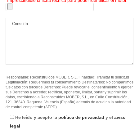
"
Imprescindible la ficha técnica para poder identificar el motor.
"
Responsable: Reconstruidos MOBER, S.L. Finalidad: Tramitar tu solicitud
Legitimación: Requerimos tu consentimiento Destinatarios: No compartimos
tus datos con terceros Derechos: Puede revocar el consentimiento y ejercer
sus Derechos a acceder, rectificar, oponerse, limitar, portar y suprimir los
datos, escribiendo a Reconstruidos MOBER, S.L., en Calle Constritución,
121. 36340. Requena. Valencia (España) además de acudir a la autoridad
de control competente (AEPD).
He leído y acepto la
política de privacidad
y el
aviso
legal