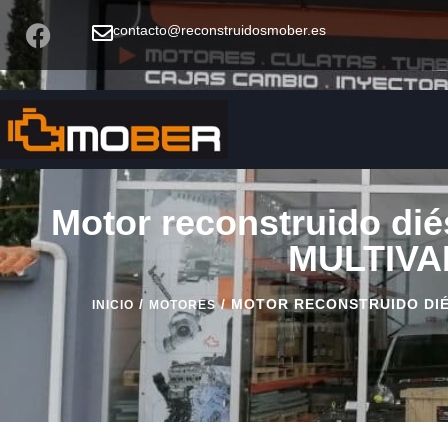
contacto@reconstruidosmober.es
Motor reconstruido dié
MULTIVAN
/
/ MOTOR RECONSTRUIDO DIÉS
INICIO
MOTORES