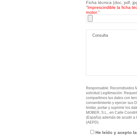
Ficha técnica (doc, pdf, j
"
Imprescindible la ficha té
motor.
"
Responsable: Reconstruidos MO
solicitud Legitimación: Requer
compartimos tus datos con ter
consentimiento y ejercer sus D
limitar, portar y suprimir los d
MOBER, S.L., en Calle Constri
(España) además de acudir a l
(AEPD).
He leído y acepto l