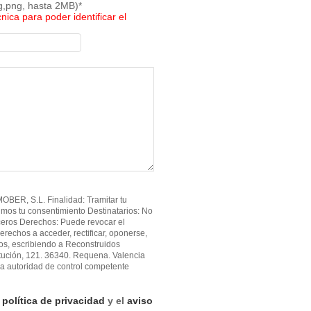
pg,png, hasta 2MB)*
cnica para poder identificar el
BER, S.L. Finalidad: Tramitar tu
imos tu consentimiento Destinatarios: No
ceros Derechos: Puede revocar el
erechos a acceder, rectificar, oponerse,
atos, escribiendo a Reconstruidos
tución, 121. 36340. Requena. Valencia
a autoridad de control competente
a
política de privacidad
y el
aviso