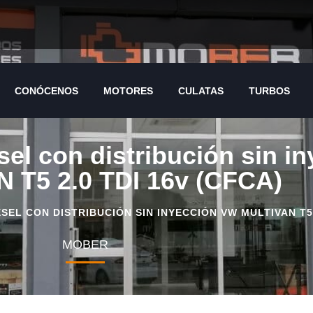
CONÓCENOS
MOTORES
CULATAS
TURBOS
sel con distribución sin i
 T5 2.0 TDI 16v (CFCA)
EL CON DISTRIBUCIÓN SIN INYECCIÓN VW MULTIVAN T5 2
MOBER