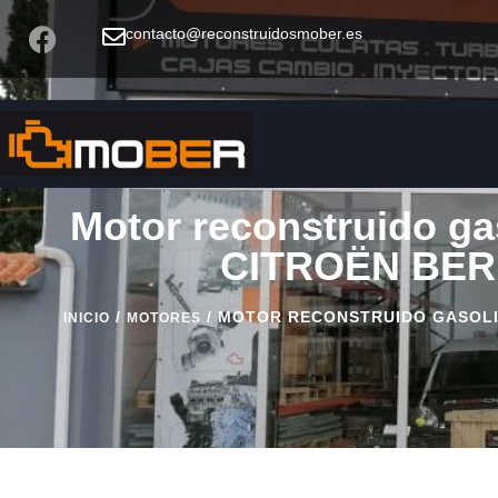
contacto@reconstruidosmober.es
Motor reconstruido gas
CITROËN BERL
/
/ MOTOR RECONSTRUIDO GASOLINA
INICIO
MOTORES