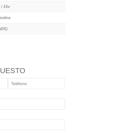
 i 16v
solina
N05)
PUESTO