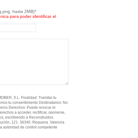
pg,png, hasta 2MB)*
cnica para poder identificar el
BER, S.L. Finalidad: Tramitar tu
imos tu consentimiento Destinatarios: No
ceros Derechos: Puede revocar el
erechos a acceder, rectificar, oponerse,
atos, escribiendo a Reconstruidos
tución, 121. 36340. Requena. Valencia
a autoridad de control competente