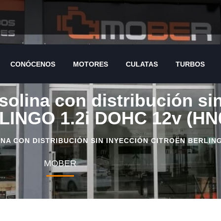
CONÓCENOS
MOTORES
CULATAS
TURBOS
CONÓCENOS
MOTORES
CULATAS
TURBOS
olina con distribución si
INGO 1.2i DOHC 12v (HN
 CON DISTRIBUCIÓN SIN INYECCIÓN CITROËN BERLINGO
MOBER