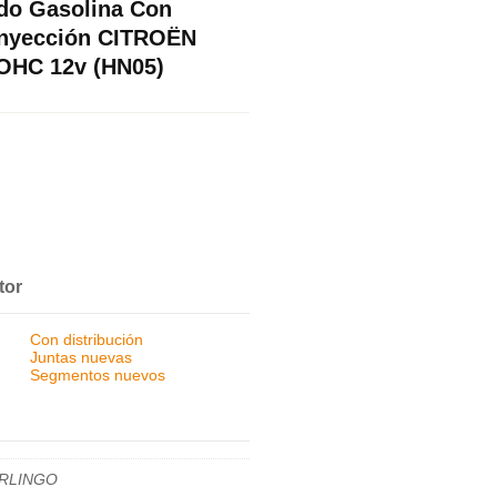
do Gasolina Con
 Inyección CITROËN
OHC 12v (HN05)
tor
Con distribución
Juntas nuevas
Segmentos nuevos
RLINGO