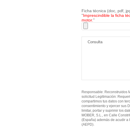
Ficha técnica (doc, pdf, j
"
Imprescindible la ficha té
motor.
"
Responsable: Reconstruidos MO
solicitud Legitimación: Requer
compartimos tus datos con ter
consentimiento y ejercer sus D
limitar, portar y suprimir los d
MOBER, S.L., en Calle Constri
(España) además de acudir a l
(AEPD).