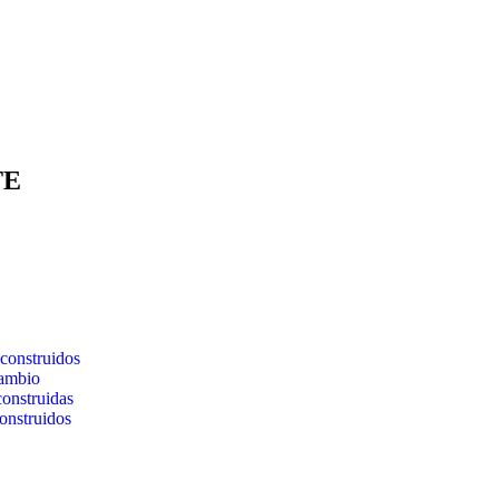
TE
construidos
cambio
construidas
onstruidos