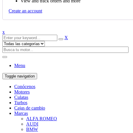
View and track orders and more
Create an account
x
X
Menu
Toggle navigation
Conócenos
Motores
Culatas
Turbos
Cajas de cambio
Marcas
ALFA ROMEO
AUDI
BMW