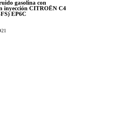
ruido gasolina con
sin inyección CITROËN C4
(5FS) EP6C
O21