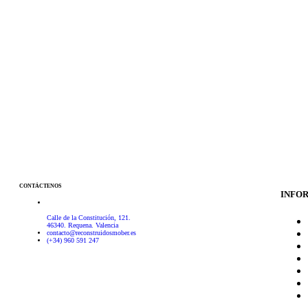
CONTÁCTENOS
INFO
Calle de la Constitución, 121.
46340. Requena. Valencia
contacto@reconstruidosmober.es
(+34) 960 591 247