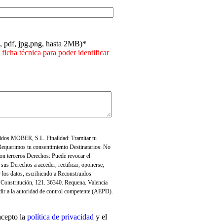
c, pdf, jpg,png, hasta 2MB)*
 ficha técnica para poder identificar
idos MOBER, S.L. Finalidad: Tramitar tu
 Requerimos tu consentimiento Destinatarios: No
on terceros Derechos: Puede revocar el
 sus Derechos a acceder, rectificar, oponerse,
ir los datos, escribiendo a Reconstruidos
Constritución, 121. 36340. Requena. Valencia
ir a la autoridad de control competente (AEPD).
acepto la
política de privacidad
y el