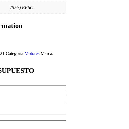
(5FS) EP6C
rmation
O21
Categoría
Motores
Marca:
ESUPUESTO