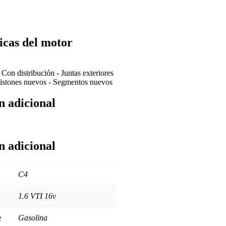
icas del motor
-
Con distribución
-
Juntas exteriores
istones nuevos
-
Segmentos nuevos
n adicional
n adicional
C4
1.6 VTI 16v
e
Gasolina