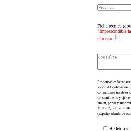
Ficha técnica (do
"
Imprescindible la
el motor.
"
Responsable: Reconstru
solicitud Legitimación:
compartimos tus datos c
consentimiento y ejercer
limitar, portar y suprim
MOBER, S.L., en Calle 
(España) además de acud
He leído y 