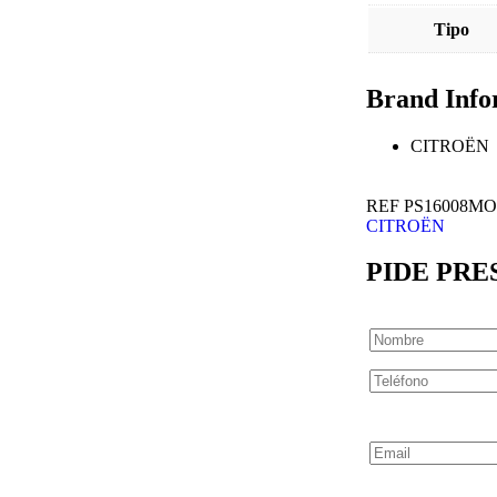
Tipo
Brand Info
CITROËN
REF
PS16008M
CITROËN
PIDE PR