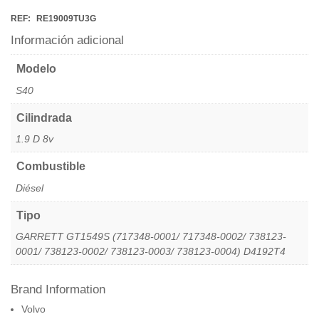
REF:
RE19009TU3G
Información adicional
Modelo
S40
Cilindrada
1.9 D 8v
Combustible
Diésel
Tipo
GARRETT GT1549S (717348-0001/ 717348-0002/ 738123-
0001/ 738123-0002/ 738123-0003/ 738123-0004) D4192T4
Brand Information
Volvo