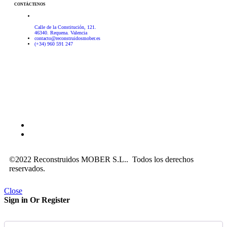
CONTÁCTENOS
Calle de la Constitución, 121.
46340. Requena. Valencia
contacto@reconstruidosmober.es
(+34) 960 591 247
Aviso Legal
–
Política de privacidad
–
Política de cookies
©2022 Reconstruidos MOBER S.L.. Todos los derechos
reservados.
Close
Sign in Or Register