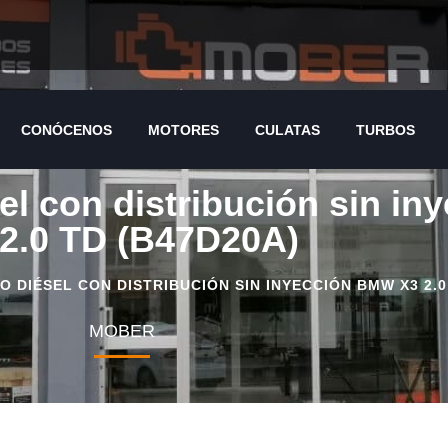
CONÓCENOS
MOTORES
CULATAS
TURBOS
CONÓCENOS
MOTORES
CULATAS
TURBOS
el con distribución sin i
 2.0 TD (B47D20A)
 DIÉSEL CON DISTRIBUCIÓN SIN INYECCIÓN BMW X3 2.0
MOBER