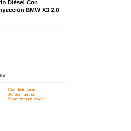
do Diésel Con
 Inyección BMW X3 2.0
tor
Con distribución
Juntas nuevas
Segmentos nuevos