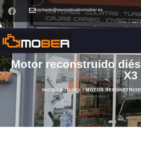
contacto@reconstruidosmober.es
Motor reconstruido diés
X3
/
/ MOTOR RECONSTRUIDO
INICIO
MOTORES