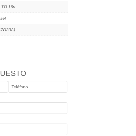
0 TD 16v
sel
47D20A)
PUESTO