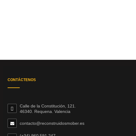
CONTÁCTENOS
Calle de la Constitución, 121.
46340. Requena. Valencia
contacto@reconstruidosmober.es
(+34) 960 591 247