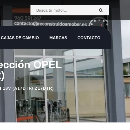
CAJAS DE CAMBIO
MARCAS
CONTACTO
nyección OPEL
)
 16V (A17DTR/ Z17DTR)