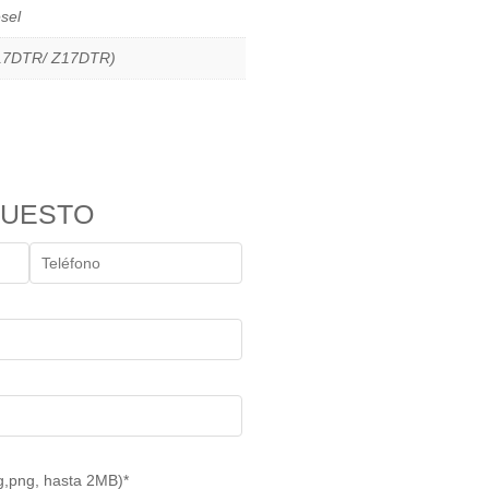
sel
17DTR/ Z17DTR)
PUESTO
pg,png, hasta 2MB)*