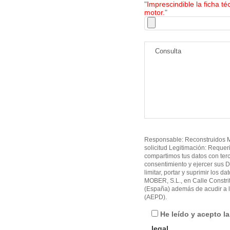
"
Imprescindible la ficha té
motor.
"
Responsable: Reconstruidos MO
solicitud Legitimación: Requer
compartimos tus datos con ter
consentimiento y ejercer sus D
limitar, portar y suprimir los d
MOBER, S.L., en Calle Constri
(España) además de acudir a l
(AEPD).
He leído y acepto l
legal