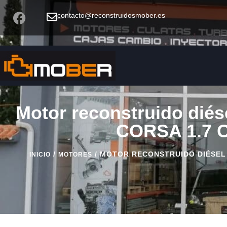
contacto@reconstruidosmober.es
Motor reconstruido diés
CORSA 1.7 C
/
/ MOTOR RECONSTRUIDO DIÉSEL C
INICIO
MOTORES