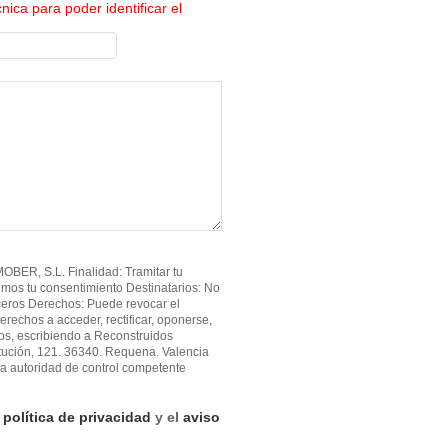
cnica para poder identificar el
BER, S.L. Finalidad: Tramitar tu
imos tu consentimiento Destinatarios: No
ceros Derechos: Puede revocar el
erechos a acceder, rectificar, oponerse,
atos, escribiendo a Reconstruidos
tución, 121. 36340. Requena. Valencia
a autoridad de control competente
a
política de privacidad
y el
aviso