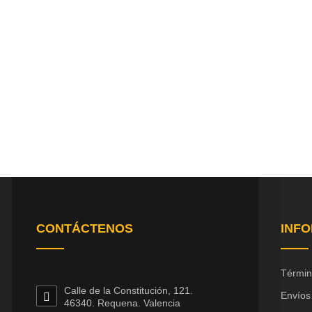
CONTÁCTENOS
INF
Términ
Calle de la Constitución, 121.
Envíos
46340. Requena. Valencia