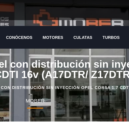
CONÓCENOS
MOTORES
CULATAS
TURBOS
el con distribución sin i
DTI 16v (A17DTR/ Z17DTR
ON DISTRIBUCIÓN SIN INYECCIÓN OPEL CORSA 1.7 CDTI
MOBER