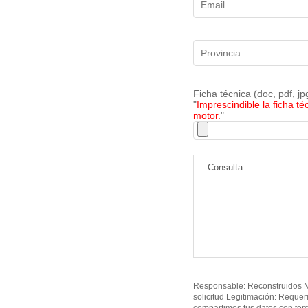
Ficha técnica (doc, pdf, j
"
Imprescindible la ficha té
motor.
"
Responsable: Reconstruidos MO
solicitud Legitimación: Requer
compartimos tus datos con ter