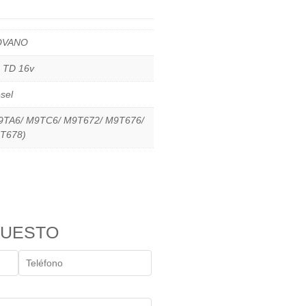
VANO
3 TD 16v
sel
9TA6/ M9TC6/ M9T672/ M9T676/
T678)
PUESTO