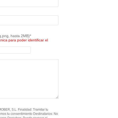
pg,png, hasta 2MB)*
cnica para poder identificar el
BER, S.L. Finalidad: Tramitar tu
imos tu consentimiento Destinatarios: No
ceros Derechos: Puede revocar el