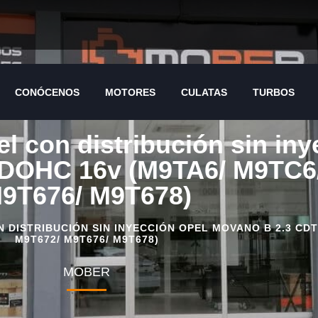
CONÓCENOS
MOTORES
CULATAS
TURBOS
CONÓCENOS
MOTORES
CULATAS
TURBOS
el con distribución sin i
DOHC 16v (M9TA6/ M9TC6
9T676/ M9T678)
DISTRIBUCIÓN SIN INYECCIÓN OPEL MOVANO B 2.3 CDTI
M9T672/ M9T676/ M9T678)
MOBER