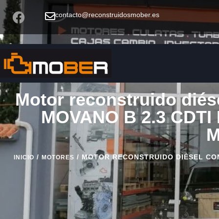
contacto@reconstruidosmober.es
Motor reconstruido diés
MOVANO B 2.3 CDTI 
M
/
/ MOTOR RECONSTRUIDO DIÉSEL CON 
INICIO
MOTORES