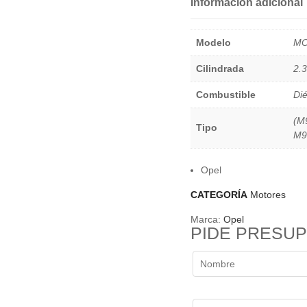
Información adicional
Modelo
MO
Cilindrada
2.
Combustible
Dié
(M
Tipo
M9
Opel
CATEGORÍA
Motores
Marca:
Opel
PIDE PRESU