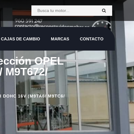
CAJAS DE CAMBIO
MARCAS
CONTACTO
CAJAS DE CAMBIO
MARCAS
CONTACTO
nyección OPEL
/ M9T672/
 DOHC 16V (M9TA6/ M9TC6/