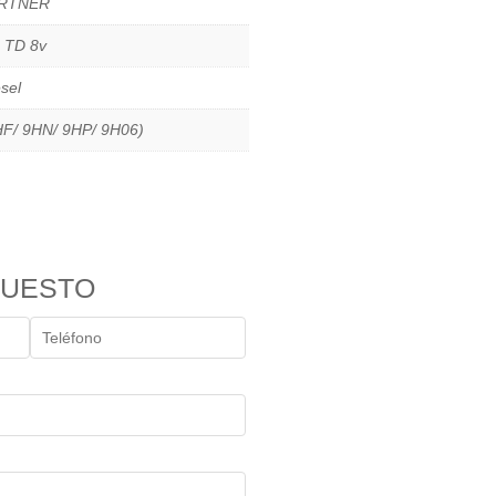
RTNER
6 TD 8v
sel
HF/ 9HN/ 9HP/ 9H06)
PUESTO