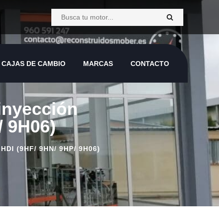
CAJAS DE CAMBIO
MARCAS
CONTACTO
 inyección
 9H06)
I (9HF/ 9HN/ 9HP/ 9H06)