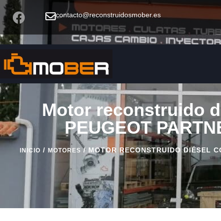
contacto@reconstruidosmober.es
Motor reconstruido d
PEUGEOT PARTNER 
/
/ MOTOR RECONSTRUIDO DIÉSEL CON
INICIO
MOTORES