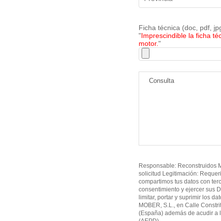
Ficha técnica (doc, pdf, j
"
Imprescindible la ficha té
motor.
"
Responsable: Reconstruidos MO
solicitud Legitimación: Requer
compartimos tus datos con ter
consentimiento y ejercer sus D
limitar, portar y suprimir los d
MOBER, S.L., en Calle Constri
(España) además de acudir a l