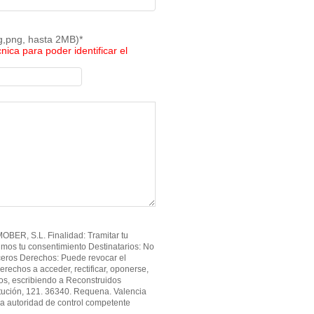
pg,png, hasta 2MB)*
cnica para poder identificar el
BER, S.L. Finalidad: Tramitar tu
imos tu consentimiento Destinatarios: No
ceros Derechos: Puede revocar el
erechos a acceder, rectificar, oponerse,
atos, escribiendo a Reconstruidos
tución, 121. 36340. Requena. Valencia
a autoridad de control competente