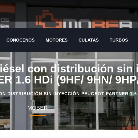
CONÓCENOS
MOTORES
CULATAS
TURBOS
iésel con distribución sin
1.6 HDi (9HF/ 9HN/ 9HP/
 DISTRIBUCIÓN SIN INYECCIÓN PEUGEOT PARTNER 1.6 HD
MOBER