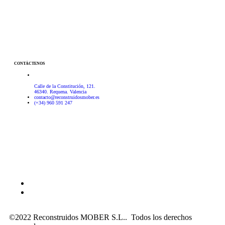
CONTÁCTENOS
Calle de la Constitución, 121.
46340. Requena. Valencia
contacto@reconstruidosmober.es
(+34) 960 591 247
Aviso Legal
–
Política de privacidad
–
Política de cookies
©2022 Reconstruidos MOBER S.L.. Todos los derechos