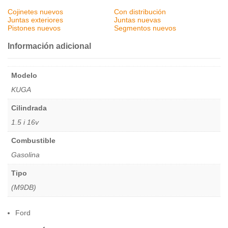
Cojinetes nuevos
Con distribución
Juntas exteriores
Juntas nuevas
Pistones nuevos
Segmentos nuevos
Información adicional
Modelo
KUGA
Cilindrada
1.5 i 16v
Combustible
Gasolina
Tipo
(M9DB)
Ford