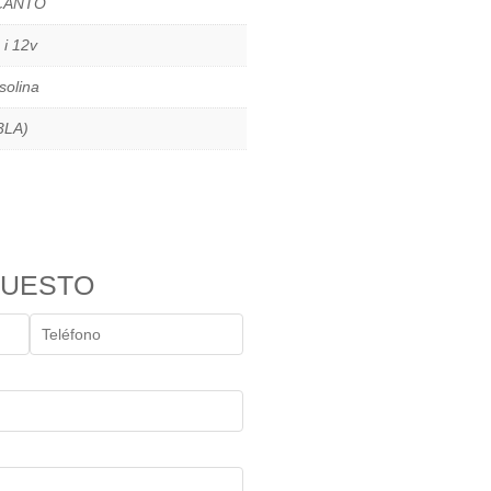
CANTO
 i 12v
solina
3LA)
PUESTO