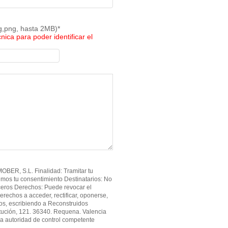
pg,png, hasta 2MB)*
cnica para poder identificar el
BER, S.L. Finalidad: Tramitar tu
imos tu consentimiento Destinatarios: No
ceros Derechos: Puede revocar el
erechos a acceder, rectificar, oponerse,
atos, escribiendo a Reconstruidos
tución, 121. 36340. Requena. Valencia
a autoridad de control competente