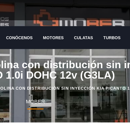
CONÓCENOS
MOTORES
CULATAS
TURBOS
ina con distribución sin 
 1.0i DOHC 12v (G3LA)
INA CON DISTRIBUCIÓN SIN INYECCIÓN KIA PICANTO 1.
MOBER