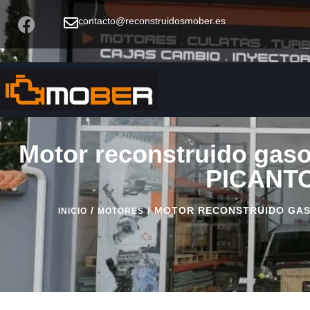
contacto@reconstruidosmober.es
Motor reconstruido gasol
PICANTO
/
/ MOTOR RECONSTRUIDO GASOL
INICIO
MOTORES