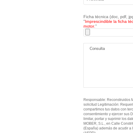
Ficha técnica (doc, pdf, j
"
Imprescindible la ficha té
motor.
"
Responsable: Reconstruidos MO
solicitud Legitimación: Requer
compartimos tus datos con ter
consentimiento y ejercer sus D
limitar, portar y suprimir los d
MOBER, S.L., en Calle Constri
(España) además de acudir a l