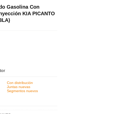
do Gasolina Con
 Inyección KIA PICANTO
3LA)
tor
Con distribución
Juntas nuevas
Segmentos nuevos