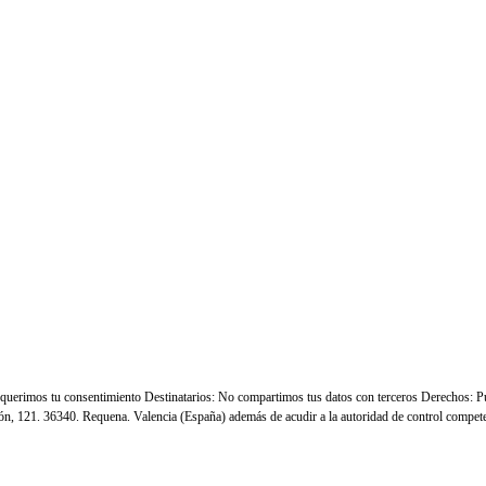
erimos tu consentimiento Destinatarios: No compartimos tus datos con terceros Derechos: Puede
ión, 121. 36340. Requena. Valencia (España) además de acudir a la autoridad de control compe