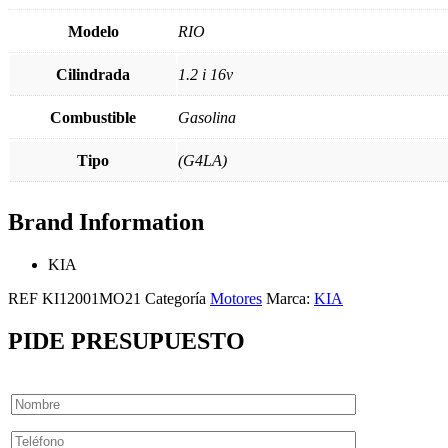
Modelo
RIO
Cilindrada
1.2 i 16v
Combustible
Gasolina
Tipo
(G4LA)
Brand Information
KIA
REF
KI12001MO21
Categoría
Motores
Marca:
KIA
PIDE PRESUPUESTO