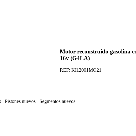
Motor reconstruido gasolina 
16v (G4LA)
REF:
KI12001MO21
s
-
Pistones nuevos
-
Segmentos nuevos