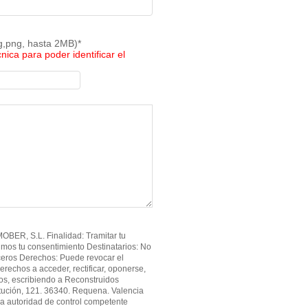
pg,png, hasta 2MB)*
cnica para poder identificar el
BER, S.L. Finalidad: Tramitar tu
imos tu consentimiento Destinatarios: No
ceros Derechos: Puede revocar el
erechos a acceder, rectificar, oponerse,
atos, escribiendo a Reconstruidos
tución, 121. 36340. Requena. Valencia
a autoridad de control competente