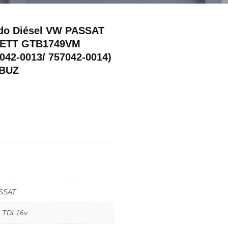
ido Diésel VW PASSAT
RETT GTB1749VM
042-0013/ 757042-0014)
 BUZ
SSAT
 TDI 16v