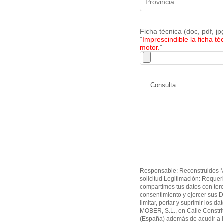
Ficha técnica (doc, pdf, j
"
Imprescindible la ficha té
motor.
"
Responsable: Reconstruidos MO
solicitud Legitimación: Requer
compartimos tus datos con ter
consentimiento y ejercer sus D
limitar, portar y suprimir los d
MOBER, S.L., en Calle Constri
(España) además de acudir a l