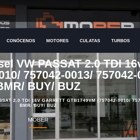
CONÓCENOS
MOTORES
CULATAS
TURBOS
CONÓCENOS
MOTORES
CULATAS
TURBOS
ésel VW PASSAT 2.0 TDI 
10/ 757042-0013/ 757042-
BMR/ BUY/ BUZ
AT 2.0 TDI 16V GARRETT GTB1749VM (757042-0010/ 7570
BMR/ BUY/ BUZ
MOBER