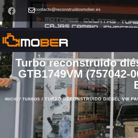
contacto@reconstruidosmober.es
Turbo reconstruido di
GTB1749VM (757042-00
/
/ TURBO RECONSTRUIDO DIÉSEL VW PASS
INICIO
TURBOS