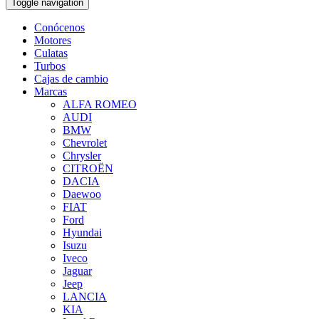
Toggle navigation
Conócenos
Motores
Culatas
Turbos
Cajas de cambio
Marcas
ALFA ROMEO
AUDI
BMW
Chevrolet
Chrysler
CITROËN
DACIA
Daewoo
FIAT
Ford
Hyundai
Isuzu
Iveco
Jaguar
Jeep
LANCIA
KIA