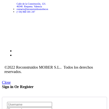
Calle de la Constitución, 121.
46340. Requena. Valencia
contacto@reconstruidosmober.es
(+34) 960 591 247
Aviso Legal
–
Política de privacidad
–
Política de cookies
©2022 Reconstruidos MOBER S.L.. Todos los derechos
reservados.
Close
Sign in Or Register